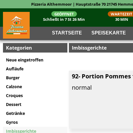
Pizzeria Althemmoor | Hauptstraße 70 21745 Hemmoo
GEÖFFNET
WARTEZEIT
Schließt in 7 St 26 Min
30 MIN
STARTSEITE
SPEISEKARTE
Kategorien
Imbissgerichte
Neue eingetroffen
Aufläufe
92- Portion Pommes f
Burger
normal
Calzone
Croques
Dessert
Getränke
Gyros
Imbissgerichte