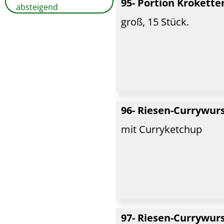
95- Portion Krokette
absteigend
groß, 15 Stück.
96- Riesen-Currywur
mit Curryketchup
97- Riesen-Currywu