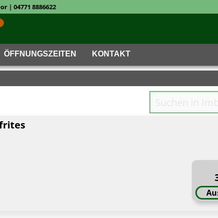
r | 04771 8886622
ÖFFNUNGSZEITEN
KONTAKT
rites
Au