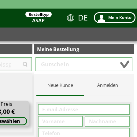
Bestelltyp
DE
Mein Konto
ASAP
Meine Bestellung
Neue Kunde
Anmelden
Preis
3,00 €
swählen