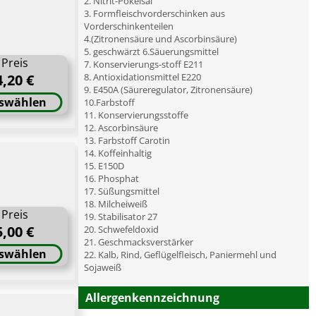
2. Nitrit-Pökelsal
3. Formfleischvorderschinken aus
Vorderschinkenteilen
4.(Zitronensäure und Ascorbinsäure)
5. geschwärzt 6.Säuerungsmittel
Preis
7. Konservierungs-stoff E211
4,20 €
8. Antioxidationsmittel E220
9. E450A (Säureregulator, Zitronensäure)
swählen
10.Farbstoff
11. Konservierungsstoffe
12. Ascorbinsäure
13. Farbstoff Carotin
14. Koffeinhaltig
15. E150D
16. Phosphat
17. Süßungsmittel
18. Milcheiweiß
Preis
19. Stabilisator 27
5,00 €
20. Schwefeldoxid
21. Geschmacksverstärker
swählen
22. Kalb, Rind, Geflügelfleisch, Paniermehl und
Sojaweiß
Allergenkennzeichnung