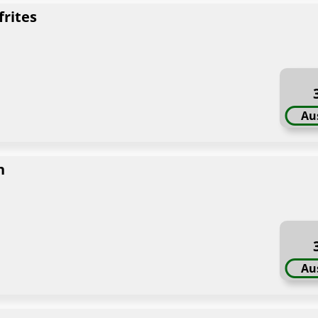
rites
Au
n
Au