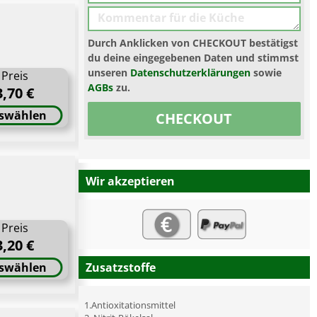
Durch Anklicken von CHECKOUT bestätigst
du deine eingegebenen Daten und stimmst
unseren
Datenschutzerklärungen
sowie
Preis
AGBs
zu.
3,70 €
swählen
CHECKOUT
Wir akzeptieren
Preis
3,20 €
swählen
Zusatzstoffe
1.Antioxitationsmittel