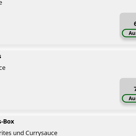
e
Au
s
ce
Au
s-Box
rites und Currysauce