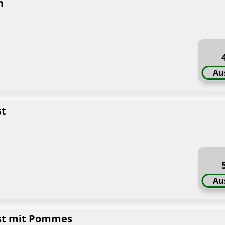
n
Au
st
Au
rst mit Pommes