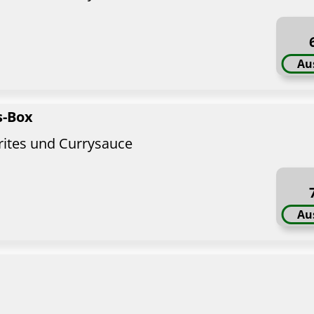
Au
s-Box
rites und Currysauce
Au